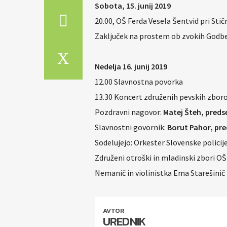
Sobota, 15. junij 2019
20.00, OŠ Ferda Vesela Šentvid pri Stič
Zaključek na prostem ob zvokih Godb
Nedelja 16. junij 2019
12.00 Slavnostna povorka
13.30 Koncert združenih pevskih zboro
Pozdravni nagovor:
Matej Šteh, preds
Slavnostni govornik:
Borut Pahor, pre
Sodelujejo: Orkester Slovenske policije
Združeni otroški in mladinski zbori OŠ 
Nemanič in violinistka Ema Starešinič 
AVTOR
UREDNIK