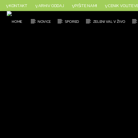
KONTAKT
ARHIV ODDAJ
PIŠITE NAM!
CENIK VOLITEV
NOVICE
SPORED
ZELENI VAL V ŽIVO
TRENUTNO SE PREDVAJA
NASLOV
IZVAJALEC