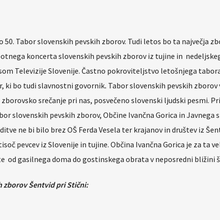
eljo 50. Tabor slovenskih pevskih zborov. Tudi letos bo ta največja z
sobotnega koncerta slovenskih pevskih zborov iz tujine in nedeljske
om Televizije Slovenije. Častno pokroviteljstvo letošnjega tabora
 ki bo tudi slavnostni govornik
.
Tabor slovenskih pevskih zborov 
o zborovsko srečanje pri nas, posvečeno slovenski ljudski pesmi. Pr
abor slovenskih pevskih zborov, Občine Ivančna Gorica in Javnega 
ditve ne bi bilo brez OŠ Ferda Vesela ter krajanov in društev iz Šent
soč pevcev iz Slovenije in tujine. Občina Ivančna Gorica je za ta ve
 od gasilnega doma do gostinskega obrata v neposredni bližini š
zborov Šentvid pri Stični: