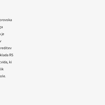
borovska
ga
 je
v
ireditev
sklada RS
vida, ki
lik
ole.