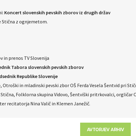
ni:
Koncert slovenskih pevskih zborov iz drugih držav
e Stična z ognjemetom.
v in prenos TV Slovenija
ednik Tabora slovenskih pevskih zborov
dsednik Republike Slovenije
, Otroški in mladinski pevski zbor OŠ Ferda Vesela Šentvid pri Stič
Stična, Folklorna skupina Vidovo, Šentviški pritrkovalci, orgličar 
ter recitatorja Nina Valič in Klemen Janežič.
AVTORJEV ARHIV