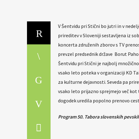
V Šentvidu pri Stični bo jutri in v ned
prireditev v Sloveniji sestavljena iz 
koncerta združenih zborov s TV prenos
prevzel predsednik države Borut Pahor,
Šentvidu pri Stični je najbolj množičn
vsako leto poteka v organizaciji KD T
za kulturne dejavnosti. Seveda pa prire
vsako leto prijazno sprejmejo več kot ti
dogodek uredila popolno prenovo ceste
Program 50. Tabora slovenskih pevskih 